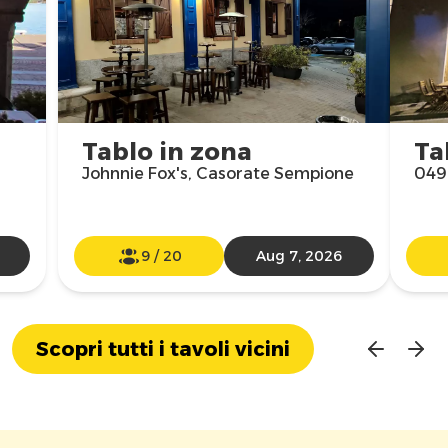
Tablo in zona
Ta
Johnnie Fox's, Casorate Sempione
049
9
/
20
Aug 7, 2026
Scopri tutti i tavoli vicini