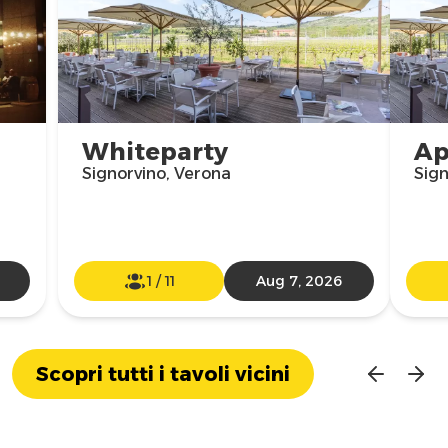
Whiteparty
Ap
Signorvino, Verona
Sign
1
/
11
Aug 7, 2026
Scopri tutti i tavoli vicini