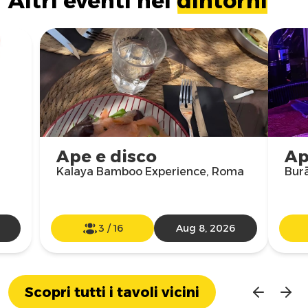
Altri eventi nei
dintorni
Ape e disco
Ap
Kalaya Bamboo Experience, Roma
Burā
3
/
16
Aug 8, 2026
Scopri tutti i tavoli vicini