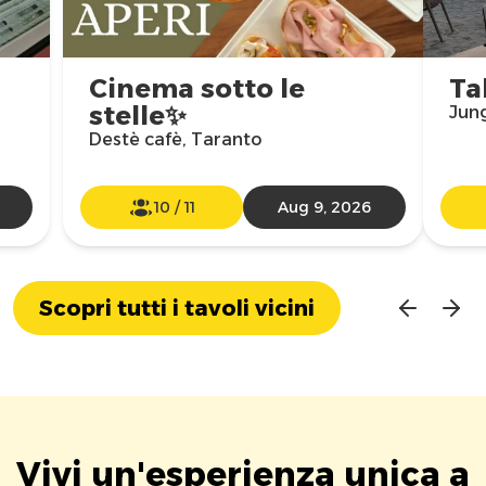
Cinema sotto le
Ta
stelle✨
Jun
Destè cafè, Taranto
10
/
11
Aug 9, 2026
Scopri tutti i tavoli vicini
Vivi un'esperienza unica a