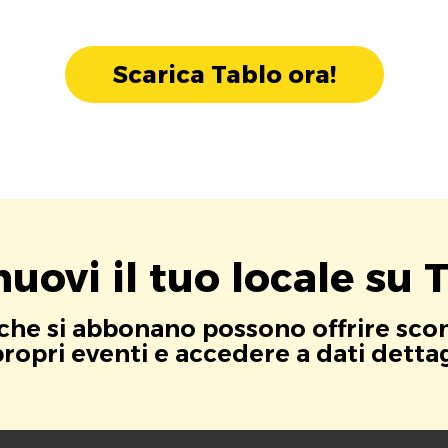
Scarica Tablo ora!
uovi il tuo locale su T
i che si abbonano possono offrire scont
opri eventi e accedere a dati dettagli