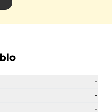
i
blo