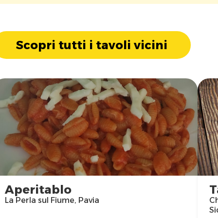
Scopri tutti i tavoli vicini
Aperitablo
T
La Perla sul Fiume, Pavia
Ch
Si