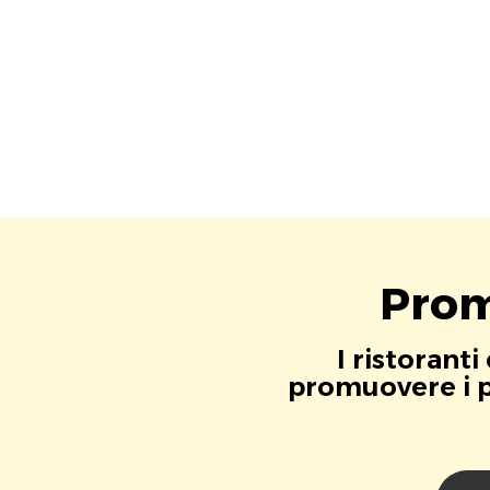
Prom
I ristorant
promuovere i pr