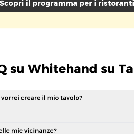
Scopri il programma per i ristorant
Q su Whitehand su Ta
vorrei creare il mio tavolo?
elle mie vicinanze?