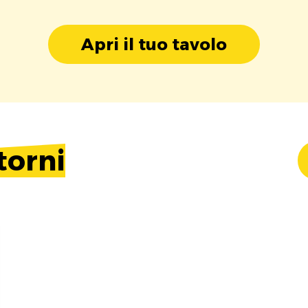
Apri il tuo tavolo
torni