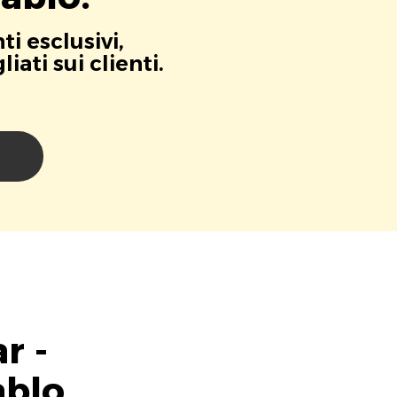
i esclusivi,
ati sui clienti.
i
r -
ablo