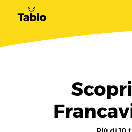
Scopri
Francav
Più di 10 