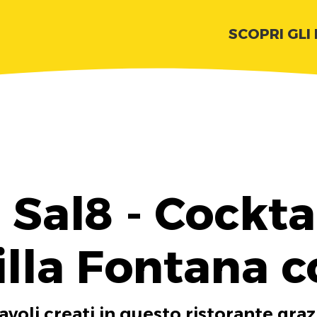
SCOPRI GLI
 Sal8 - Cocktai
illa Fontana c
tavoli creati in questo ristorante graz