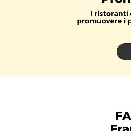
I ristorant
promuovere i pr
FA
Fra