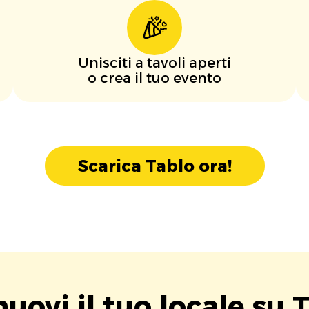
Unisciti a tavoli aperti
o crea il tuo evento
Scarica Tablo ora!
uovi il tuo locale su T