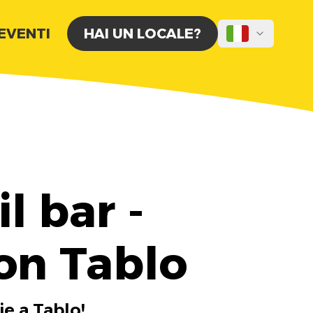
 EVENTI
HAI UN LOCALE?
l bar -
on Tablo
ie a Tablo!