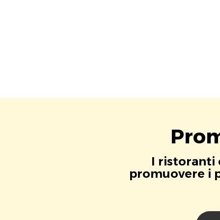
Prom
I ristorant
promuovere i pr