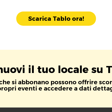
Scarica Tablo ora!
uovi il tuo locale su T
i che si abbonano possono offrire scont
opri eventi e accedere a dati dettagli