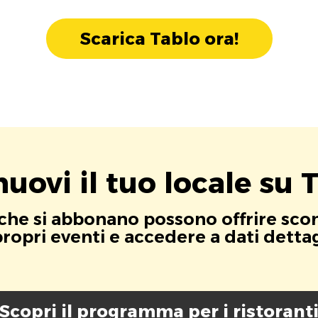
Scarica Tablo ora!
uovi il tuo locale su T
i che si abbonano possono offrire scont
opri eventi e accedere a dati dettagli
Scopri il programma per i ristorant