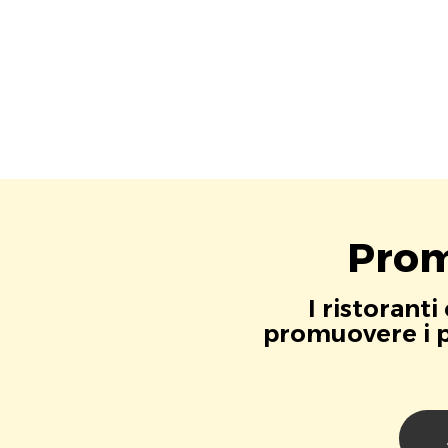
Prom
I ristorant
promuovere i pr