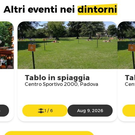
Altri eventi nei
dintorni
Tablo in spiaggia
Ta
Centro Sportivo 2000, Padova
Cen
6
1
/
6
Aug 9, 2026