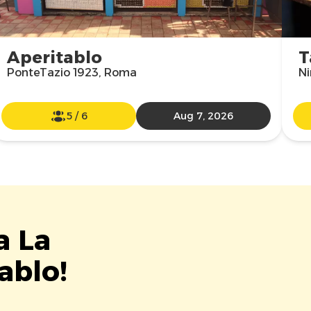
Aperitablo
T
PonteTazio 1923, Roma
Ni
5
/
6
Aug 7, 2026
a La
ablo!