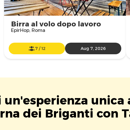
Birra al volo dopo lavoro
EpirHop, Roma
7
/
12
Aug 7, 2026
i un'esperienza unica 
rna dei Briganti con T