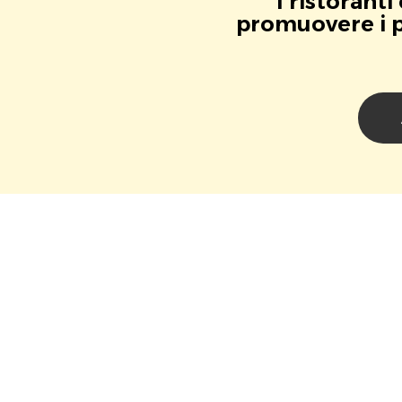
I ristorant
promuovere i pr