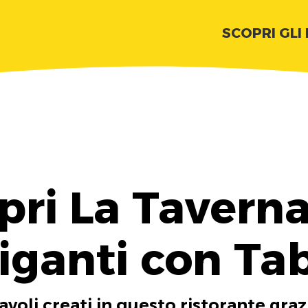
SCOPRI GLI
pri La Taverna
iganti con Ta
tavoli creati in questo ristorante graz