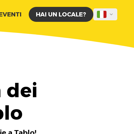
 EVENTI
HAI UN LOCALE?
 dei
blo
ie a Tablo!