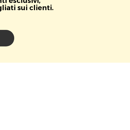
i esclusivi,
ati sui clienti.
i