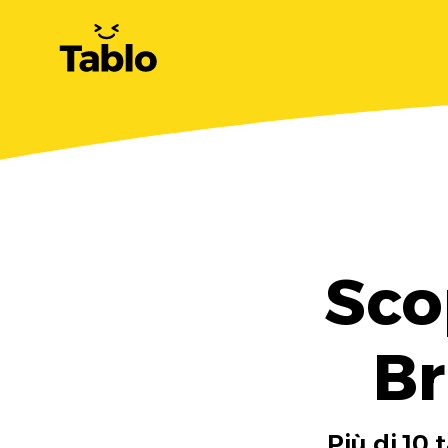
Sco
Br
Più di 10 