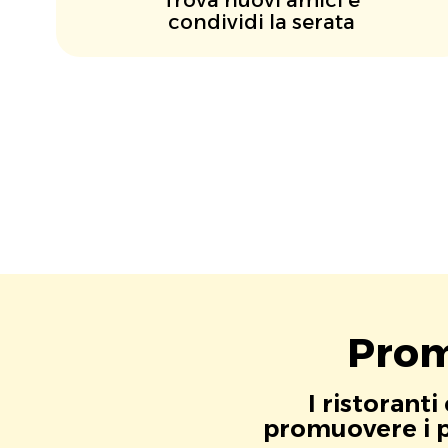
condividi la serata
Prom
I ristorant
promuovere i pr