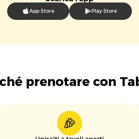
App Store
Play Store
ché prenotare con Ta
Unisciti a tavoli aperti