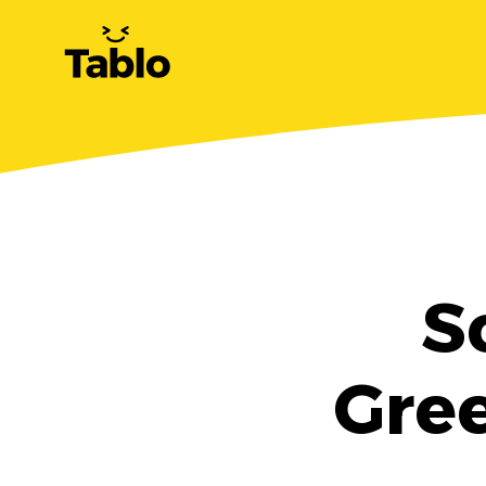
S
Gree