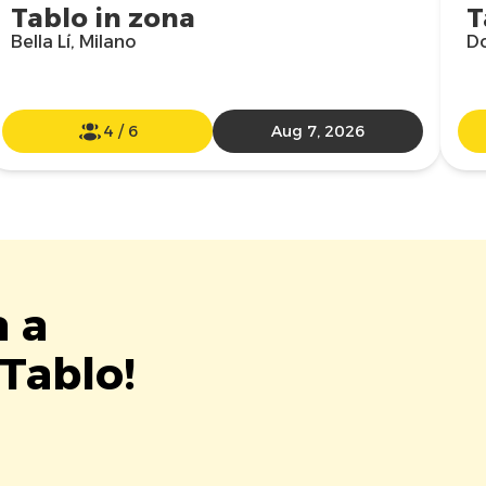
Tablo in zona
T
Bella Lí, Milano
Do
4
/
6
Aug 7, 2026
a a
Tablo!