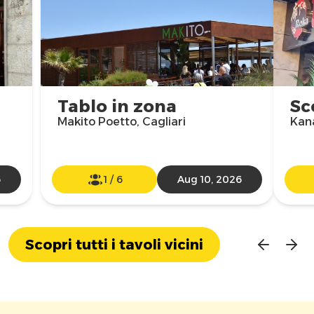
Tablo in zona
Sc
Makito Poetto, Cagliari
Kana
6
1
/
6
Aug 10, 2026
Scopri tutti i tavoli vicini