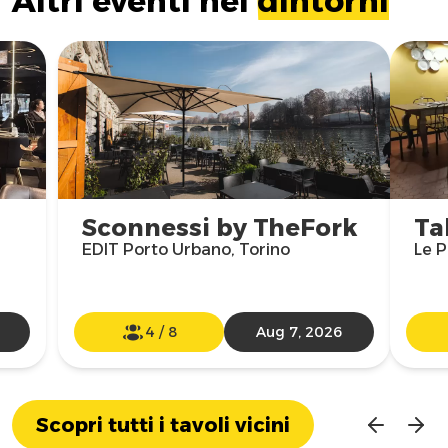
Altri eventi nei
dintorni
Sconnessi by TheFork
Ta
EDIT Porto Urbano, Torino
Le P
4
/
8
Aug 7, 2026
Scopri tutti i tavoli vicini