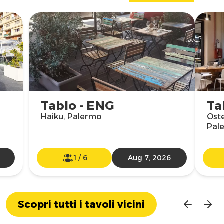
Tablo - ENG
Ta
Haiku, Palermo
Oste
Pal
1
/
6
Aug 7, 2026
Scopri tutti i tavoli vicini