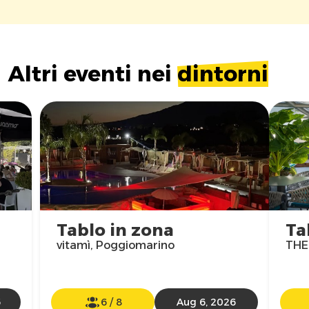
Altri eventi nei
dintorni
Tablo in zona
Ta
vitamì, Poggiomarino
THE
6
6
/
8
Aug 6, 2026