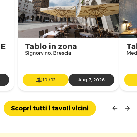
TE
Tablo in zona
Ta
Signorvino, Brescia
Med
6
10
/
12
Aug 7, 2026
Scopri tutti i tavoli vicini