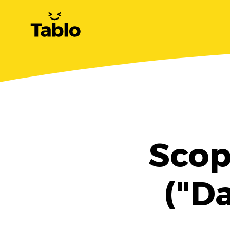
Scop
("D