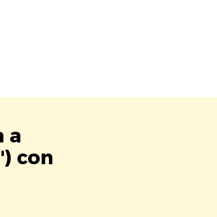
a a
") con