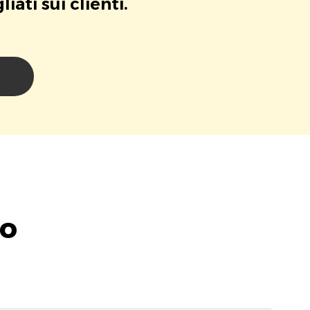
ati sui clienti.
i
lo