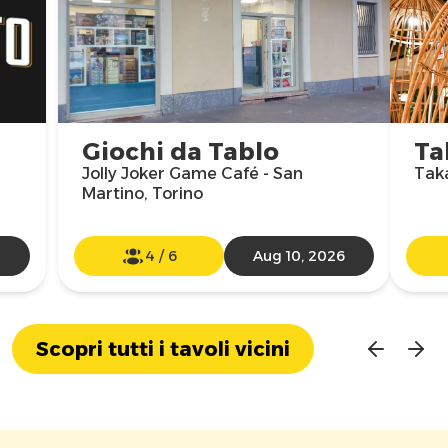
Giochi da Tablo
Ta
Jolly Joker Game Café - San
Taka
Martino, Torino
4
/
6
Aug 10, 2026
Scopri tutti i tavoli vicini