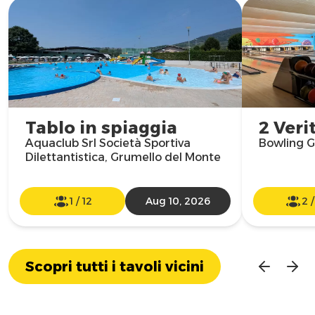
Tablo in spiaggia
2 Veri
Aquaclub Srl Società Sportiva
Bowling G
Dilettantistica, Grumello del Monte
1
/
12
Aug 10, 2026
2
Scopri tutti i tavoli vicini