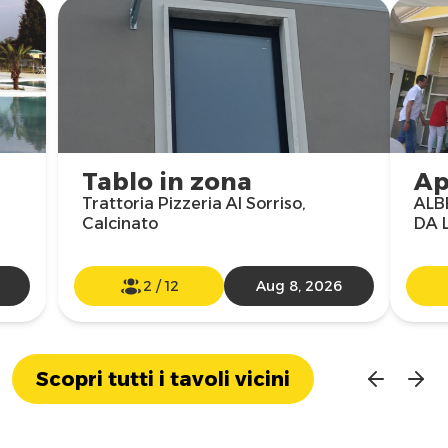
Tablo in zona
Ap
Trattoria Pizzeria Al Sorriso,
ALB
Calcinato
DA L
2
/
12
Aug 8, 2026
Scopri tutti i tavoli vicini