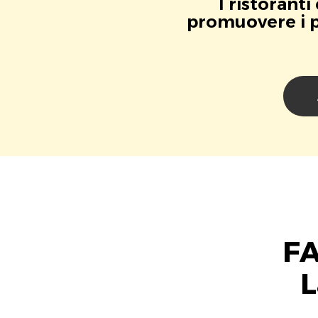
I ristorant
promuovere i pr
FA
L