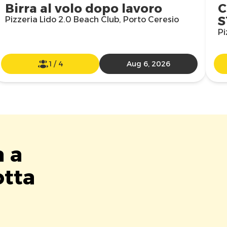
Birra al volo dopo lavoro
C
S
Pizzeria Lido 2.0 Beach Club, Porto Ceresio
Pi
1
/
4
Aug 6, 2026
a a
otta