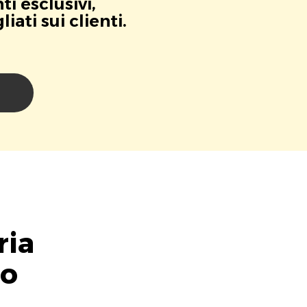
i esclusivi,
ati sui clienti.
i
ria
lo