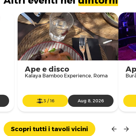
Altri eventi nei
dintorni
Ape e disco
Ap
Kalaya Bamboo Experience, Roma
Burā
3
/
16
Aug 8, 2026
Scopri tutti i tavoli vicini