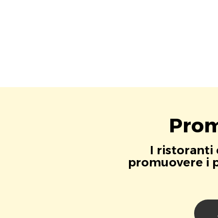
Prom
I ristorant
promuovere i pr