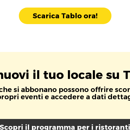
Scarica Tablo ora!
uovi il tuo locale su T
i che si abbonano possono offrire scont
opri eventi e accedere a dati dettagli
Scopri il programma per i ristorant