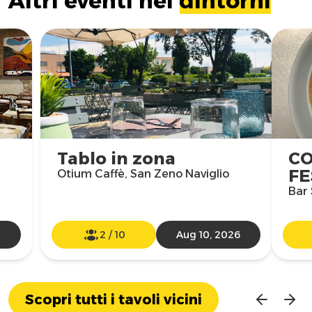
Altri eventi nei
dintorni
Tablo in zona
CO
FE
Otium Caffè, San Zeno Naviglio
Bar 
2
/
10
Aug 10, 2026
Scopri tutti i tavoli vicini