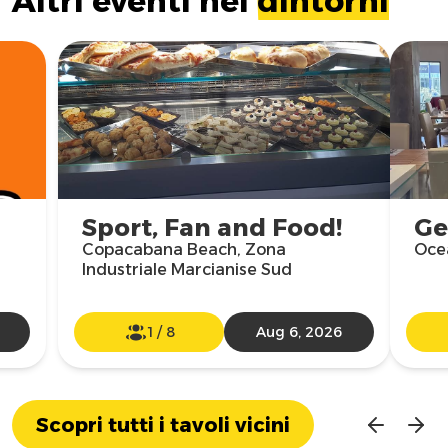
Altri eventi nei
dintorni
Sport, Fan and Food!
Ge
Copacabana Beach, Zona
Ocea
Industriale Marcianise Sud
1
/
8
Aug 6, 2026
Scopri tutti i tavoli vicini