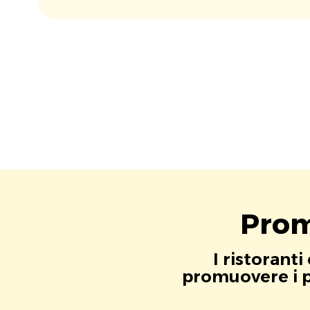
Prom
I ristorant
promuovere i pr