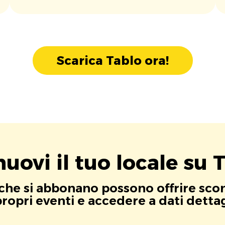
Scarica Tablo ora!
uovi il tuo locale su T
i che si abbonano possono offrire scont
opri eventi e accedere a dati dettagli