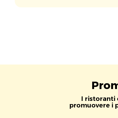
Prom
I ristorant
promuovere i pr