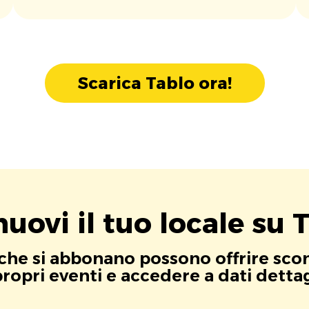
Scarica Tablo ora!
uovi il tuo locale su T
i che si abbonano possono offrire scont
opri eventi e accedere a dati dettagli