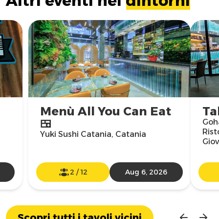
Altri eventi nei
dintorni
Menù All You Can Eat
Ta
🍱
Goha
Rist
Yuki Sushi Catania, Catania
Giov
2
/
12
Aug 6, 2026
Scopri tutti i tavoli vicini