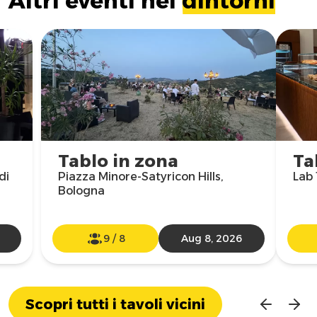
Altri eventi nei
dintorni
Tablo in zona
Ta
di
Piazza Minore-Satyricon Hills,
Lab 
Bologna
9
/
8
Aug 8, 2026
Scopri tutti i tavoli vicini