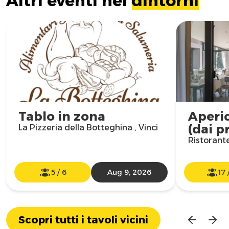
Altri eventi nei
dintorni
Tablo in zona
Aperic
(dai p
La Pizzeria della Botteghina , Vinci
Ristorante
5
/
6
Aug 9, 2026
17
Scopri tutti i tavoli vicini