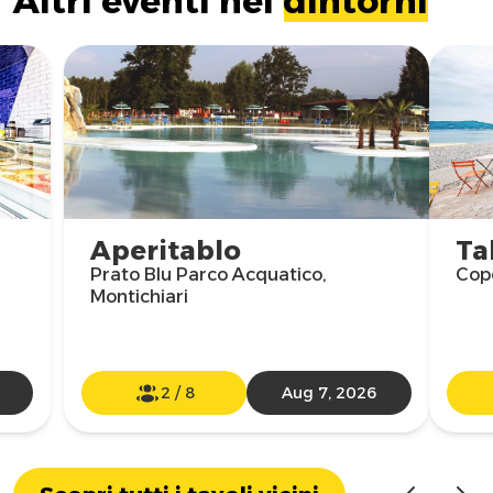
Altri eventi nei
dintorni
Aperitablo
Ta
Prato Blu Parco Acquatico,
Cop
Montichiari
2
/
8
Aug 7, 2026