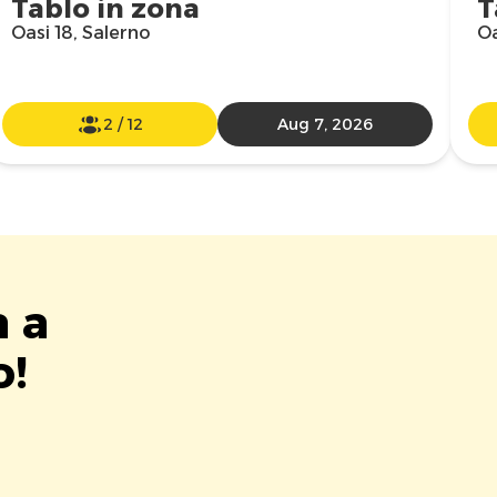
Tablo in zona
T
Oasi 18, Salerno
Oa
2
/
12
Aug 7, 2026
a a
o!