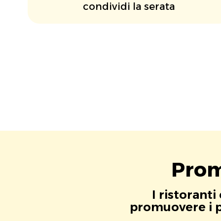
condividi la serata
Prom
I ristorant
promuovere i pr