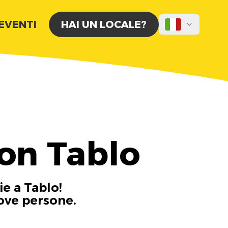
 EVENTI
HAI UN LOCALE?
con Tablo
ie a Tablo!
uove persone.