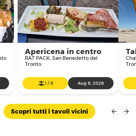
Apericena in centro
Ta
nto
RAT PACK, San Benedetto del
Chal
Tronto
Tro
1
/
8
Aug 8, 2026
Scopri tutti i tavoli vicini