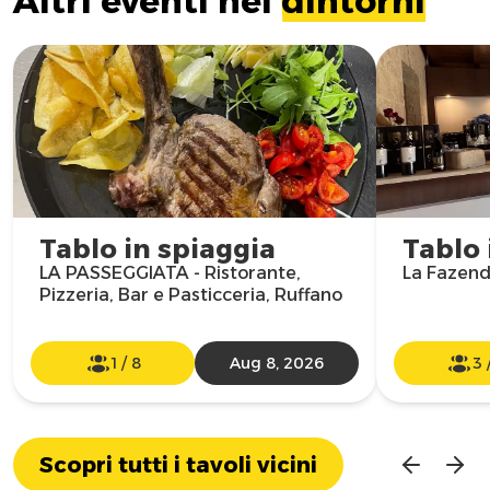
Altri eventi nei
dintorni
Tablo in spiaggia
Tablo 
LA PASSEGGIATA - Ristorante,
La Fazend
Pizzeria, Bar e Pasticceria, Ruffano
1
/
8
Aug 8, 2026
3
Scopri tutti i tavoli vicini