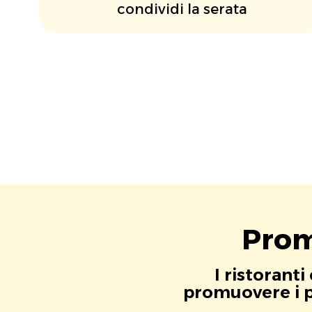
condividi la serata
Prom
I ristorant
promuovere i pr