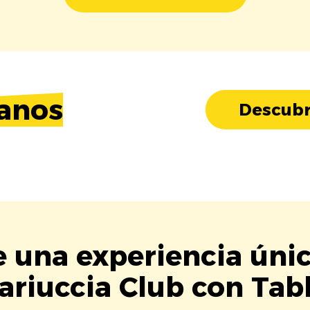
anos
Descubr
e una experiencia úni
ariuccia Club con Tabl