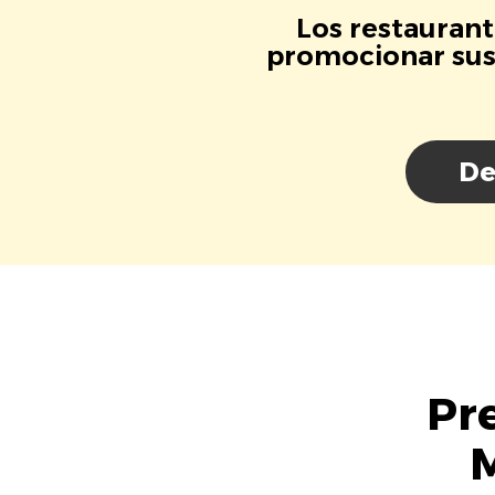
Los restaurant
promocionar sus 
De
Pr
M