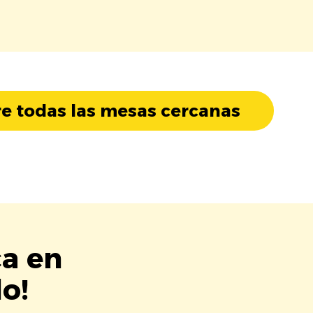
e todas las mesas cercanas
ca en
o!