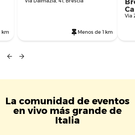
Br
Via Dalmazia, 41, Brescia
Ca
Via 
1 km
Menos de 1 km
La comunidad de eventos
en vivo más grande de
Italia