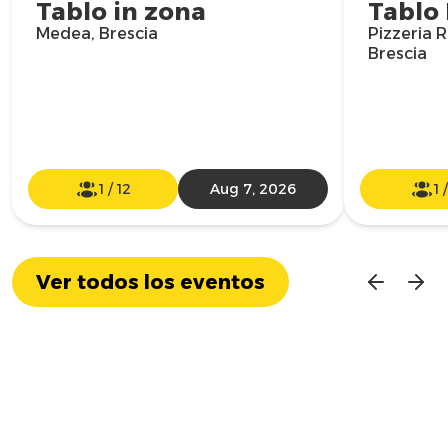
Tablo in zona
Tablo 
Medea, Brescia
Pizzeria R
Brescia
1
/
12
Aug 7, 2026
1
Ver todos los eventos