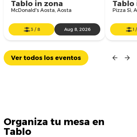
Tablo in zona
Tablo 
McDonald's Aosta, Aosta
Pizza Sì, 
3
/
8
Aug 8, 2026
1
Ver todos los eventos
Organiza tu mesa en
Tablo