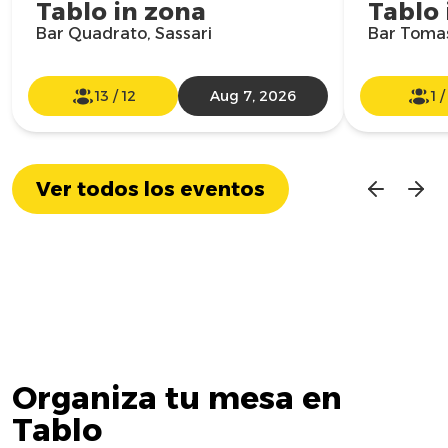
Tablo in zona
Tablo 
Bar Quadrato, Sassari
Bar Tomas
13
/
12
Aug 7, 2026
1
Ver todos los eventos
Organiza tu mesa en
Tablo