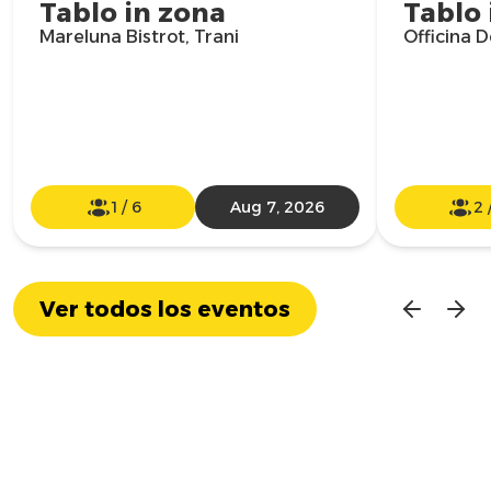
Tablo in zona
Tablo 
Mareluna Bistrot, Trani
Officina D
1
/
6
Aug 7, 2026
2
Ver todos los eventos