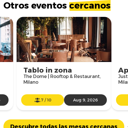
Otros eventos
cercanos
Tablo in zona
Ap
The Dome | Rooftop & Restaurant,
Just
Milano
Mil
6
7
/
10
Aug 9, 2026
Descubre todas las mesas cercanas