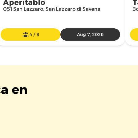
Aperitablo
T
051 San Lazzaro, San Lazzaro di Savena
Bo
4
/
8
Aug 7, 2026
ca en