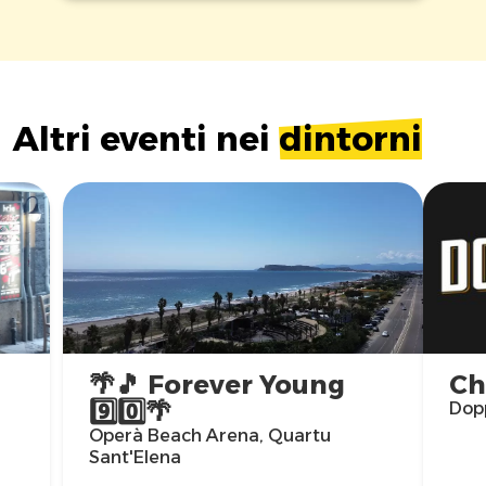
Altri eventi nei
dintorni
🌴🎵 Forever Young
Ch
9️⃣0️⃣🌴
Dopp
Operà Beach Arena, Quartu
Sant'Elena