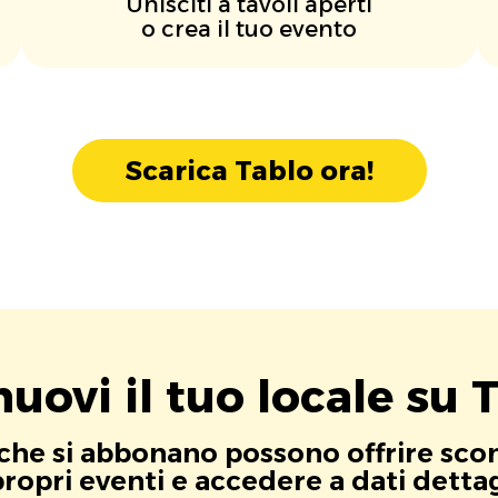
Unisciti a tavoli aperti
o crea il tuo evento
Scarica Tablo ora!
uovi il tuo locale su T
i che si abbonano possono offrire scont
opri eventi e accedere a dati dettagli