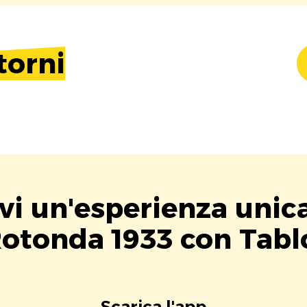
torni
vi un'esperienza unic
otonda 1933 con Tabl
Scarica l'app