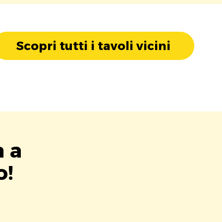
Scopri tutti i tavoli vicini
a a
o!