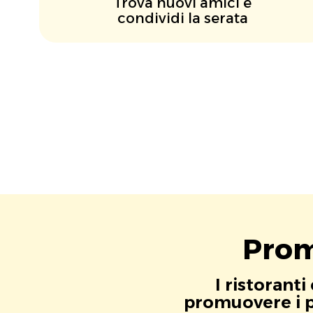
Trova nuovi amici e
condividi la serata
Prom
I ristorant
promuovere i pr