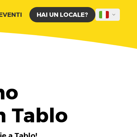
 EVENTI
HAI UN LOCALE?
no
n Tablo
ie a Tablo!