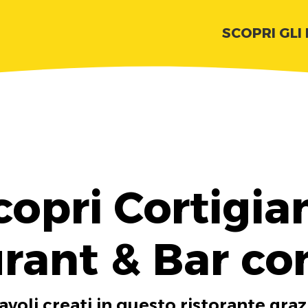
SCOPRI GLI
copri Cortigia
rant & Bar co
tavoli creati in questo ristorante graz