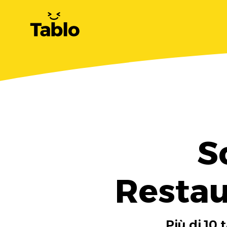
S
Restau
Più di 10 