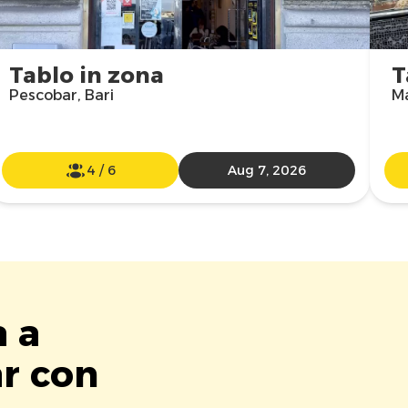
Tablo in zona
T
Pescobar, Bari
Ma
4
/
6
Aug 7, 2026
a a
ar con