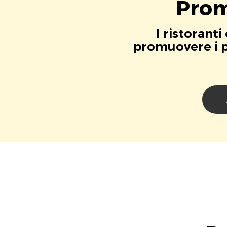
Prom
I ristorant
promuovere i pr