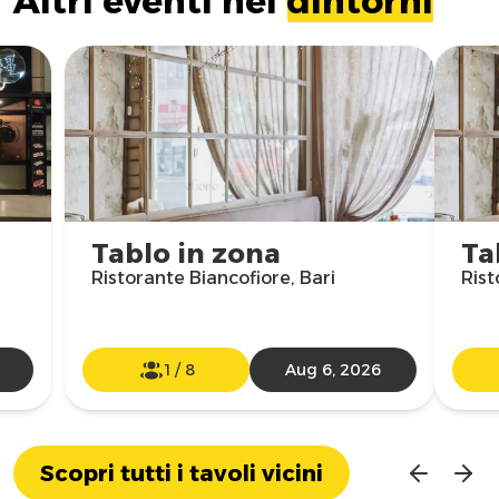
Altri eventi nei
dintorni
Tablo in zona
Ta
Ristorante Biancofiore, Bari
Rist
1
/
8
Aug 6, 2026
Scopri tutti i tavoli vicini