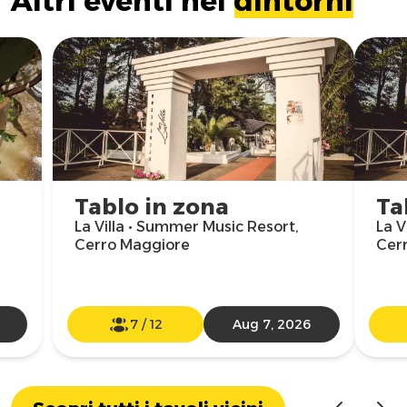
Altri eventi nei
dintorni
Tablo in zona
Ta
La Villa • Summer Music Resort,
La V
Cerro Maggiore
Cer
7
/
12
Aug 7, 2026