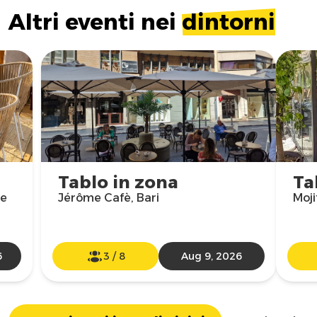
Altri eventi nei
dintorni
Tablo in zona
Ta
re
Jérôme Cafè, Bari
Moji
6
3
/
8
Aug 9, 2026