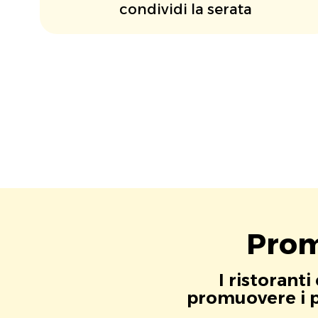
condividi la serata
Prom
I ristorant
promuovere i pr