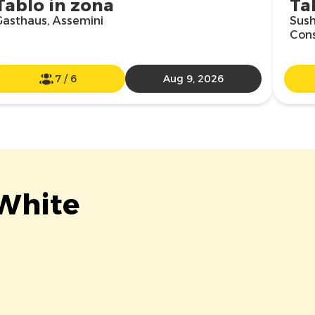
Tablo in zona
Ta
Gasthaus, Assemini
Sush
Cons
7
/
6
Aug 9, 2026
 White