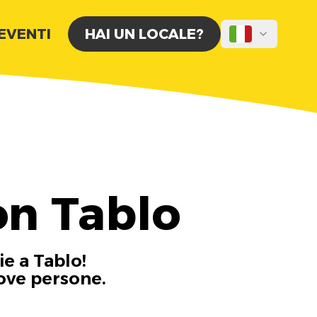
 EVENTI
HAI UN LOCALE?
on Tablo
ie a Tablo!
uove persone.