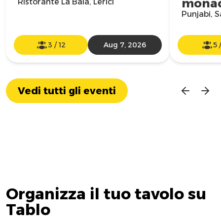
mona
Ristorante La Baia, Lerici
Punjabi, 
3
/
12
Aug 7, 2026
5
Vedi tutti gli eventi
Organizza il tuo tavolo su
Tablo