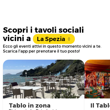
Scopri i tavoli sociali
vicini a
La Spezia
Ecco gli eventi attivi in questo momento vicini a te.
Scarica l'app per prenotare il tuo posto!
Tablo in zona
Il Tabl