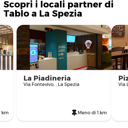
Scopri i locali partner di
Tablo a La Spezia
La Piadineria
Pi
Via Fontevivo, , La Spezia
Via 
1 km
Meno di 1 km